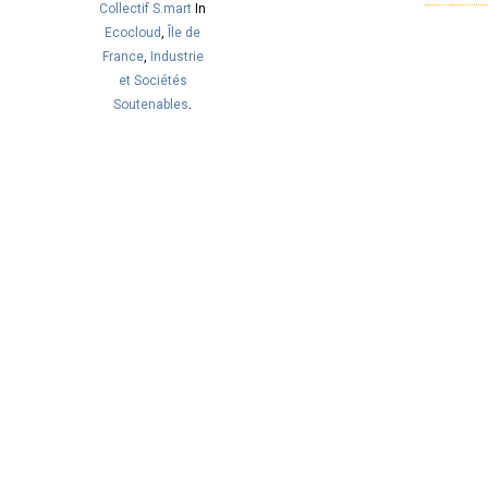
Collectif S.mart
In
Ecocloud
,
Île de
France
,
Industrie
et Sociétés
Soutenables
,
Ingénierie de
Produits et
Systèmes