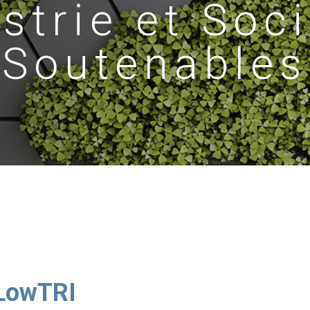
strie et Soc
Soutenables
 LowTRI