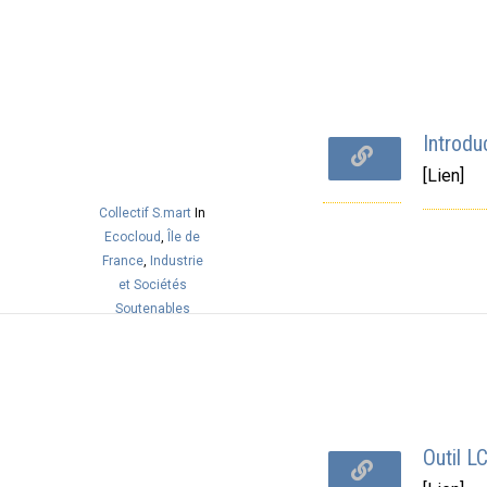
Introdu
[Lien]
Collectif S.mart
In
Ecocloud
,
Île de
France
,
Industrie
et Sociétés
Soutenables
Outil L