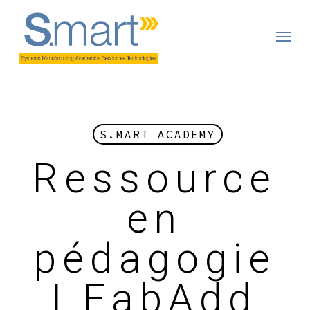
Skip
to
main
content
S.MART ACADEMY
Ressource
en
pédagogie
| FabAdd