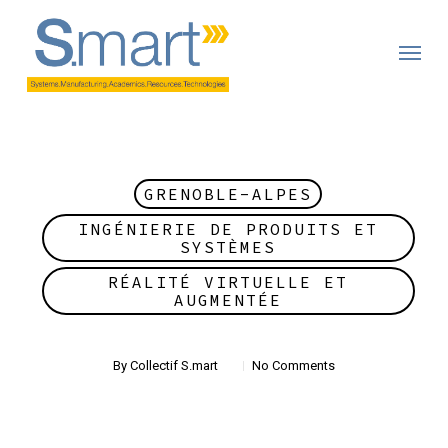
Skip
to
main
content
GRENOBLE-ALPES
INGÉNIERIE DE PRODUITS ET
SYSTÈMES
RÉALITÉ VIRTUELLE ET
AUGMENTÉE
By
Collectif S.mart
No Comments