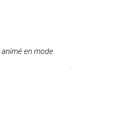
ur animé en mode
Ce projet f
l’i