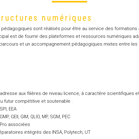
tructures numériques
pédagogiques sont réalisés pour être au service des formations à
incipal est de fournir des plateformes et ressources numériques a
 parcours et un accompagnement pédagogiques mixtes entre les t
'adresse aux filières de niveau licence, à caractère scientifiques 
 du futur compétitive et soutenable :
SPI, EEA
MP, GEII, GIM, QLIO, MP, SGM, PEC
 Pro associées
éparatoires intégrés des INSA, Polytech, UT