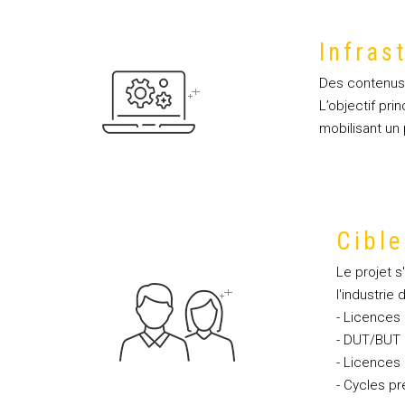
Infras
Des contenus 
L’objectif pr
mobilisant un
Cible
Le projet s
l'industrie
- Licences 
- DUT/BUT G
- Licences
- Cycles pr