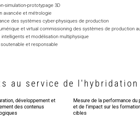
on-simulation-prototypage 3D
on avancée et métrologie
nance des systèmes cyber-physiques de production
umérique et virtual commissioning des systèmes de production a
intelligents et modélisation multiphysique
e soutenable et responsable
ts au service de l'hybridatio
uration, développement et
Mesure de la performance du p
iement des contenus
et de l’impact sur les formatio
ogiques
cibles