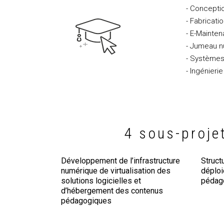
- Concepti
- Fabricati
- E-Mainte
- Jumeau n
- Systèmes 
- Ingénieri
4 sous-proje
Développement de l’infrastructure
Struct
numérique de virtualisation des
déplo
solutions logicielles et
pédag
d’hébergement des contenus
pédagogiques