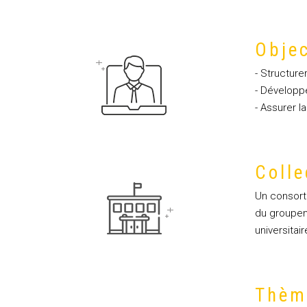
Objec
- Structure
- Développ
- Assurer l
Colle
Un consorti
du groupem
universitai
Thèm