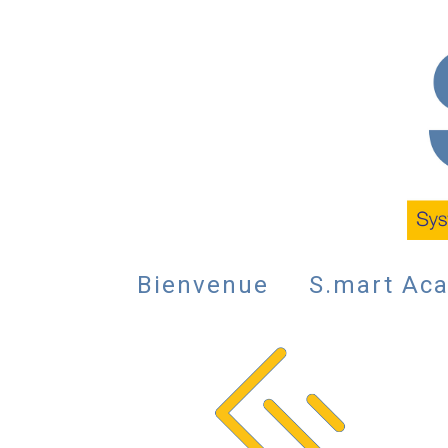
Skip
to
main
content
Bienvenue
S.mart Ac